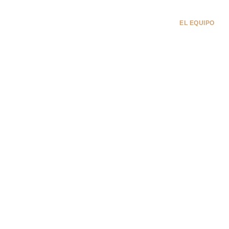
UPOS EXCLUSIVOS
LA PIRÁMIDE DEL VIAJERO
EL EQUIPO